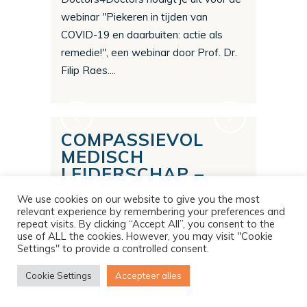
webinar "Piekeren in tijden van
COVID-19 en daarbuiten: actie als
remedie!", een webinar door Prof. Dr.
Filip Raes....
COMPASSIEVOL
MEDISCH
LEIDERSCHAP –
TWEEDAAGSE
We use cookies on our website to give you the most
ONLINE
relevant experience by remembering your preferences and
VERDIEPINGSTRAINING
repeat visits. By clicking “Accept All”, you consent to the
use of ALL the cookies. However, you may visit "Cookie
| 6 & 7 MEI
Settings" to provide a controlled consent.
Tweedaagse online
Cookie Settings
Accepteer alles
verdiepingstraining voor (coaches van)
artsen die eerder een D4D