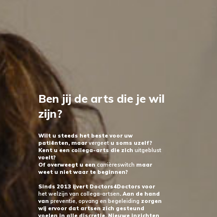
Ben jij de arts die je wil
zijn?
Wilt u steeds het beste voor uw
patiënten, maar
vergeet
u soms uzelf?
Kent u een collega-arts die zich
uitgeblust
voelt?
Of overweegt u een
carrièreswitch
maar
weet u niet waar te beginnen?
Sinds 2013 ijvert Doctors4Doctors voor
het welzijn van collega-artsen
. Aan de hand
van
preventie, opvang en begeleiding
zorgen
wij ervoor dat artsen zich gesteund
voelen in alle discretie. Nieuwe inzichten