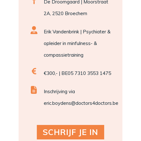
De Droomgaard | Moorstraat
2A, 2520 Broechem
Erik Vandenbrink | Psychiater &
opleider in minfulness- &
compassietraining
€300,- | BE05 7310 3553 1475
Inschrijving via
eric.boydens@doctors4doctors.be
SCHRIJF JE IN