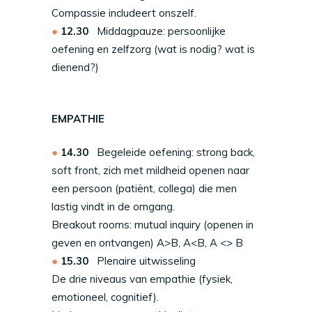
Compassie includeert onszelf.
12.30
Middagpauze: persoonlijke
oefening en zelfzorg (wat is nodig? wat is
dienend?)
EMPATHIE
14.30
Begeleide oefening: strong back,
soft front, zich met mildheid openen naar
een persoon (patiënt, collega) die men
lastig vindt in de omgang.
Breakout rooms: mutual inquiry (openen in
geven en ontvangen) A>B, A<B, A <> B
15.30
Plenaire uitwisseling
De drie niveaus van empathie (fysiek,
emotioneel, cognitief).