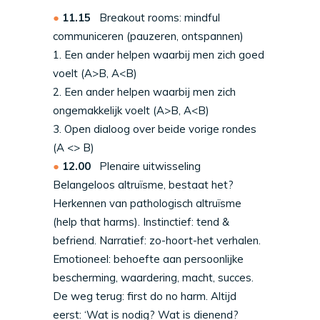
11.15
Breakout rooms: mindful
communiceren (pauzeren, ontspannen)
1. Een ander helpen waarbij men zich goed
voelt (A>B, A<B)
2. Een ander helpen waarbij men zich
ongemakkelijk voelt (A>B, A<B)
3. Open dialoog over beide vorige rondes
(A <> B)
12.00
Plenaire uitwisseling
Belangeloos altruïsme, bestaat het?
Herkennen van pathologisch altruïsme
(help that harms). Instinctief: tend &
befriend. Narratief: zo-hoort-het verhalen.
Emotioneel: behoefte aan persoonlijke
bescherming, waardering, macht, succes.
De weg terug: first do no harm. Altijd
eerst: ‘Wat is nodig? Wat is dienend?