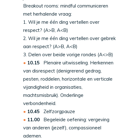
Breakout rooms: mindful communiceren
met herhalende vraag:
1. Wil je me één ding vertellen over
respect? (A>B, A<B)
2. Wil je me één ding vertellen over gebrek
aan respect? (A>B, A<B)
3. Delen over beide vorige rondes (A<>B)
10.15
Plenaire uitwisseling. Herkennen
van disrespect (denigrerend gedrag,
pesten, roddelen, horizontale en verticale
vijandigheid in organisaties,
machtsmisbruik). Onderlinge
verbondenheid.
10.45
Zelfzorgpauze
11.00
Begeleide oefening: vergeving
van anderen (jezelf), compassioneel
ademen.