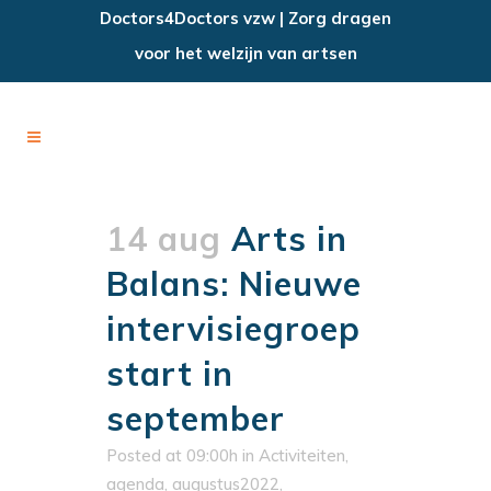
Doctors4Doctors vzw | Zorg dragen
voor het welzijn van artsen
14 aug
Arts in
Balans: Nieuwe
intervisiegroep
start in
september
Posted at 09:00h
in
Activiteiten
,
agenda
,
augustus2022
,