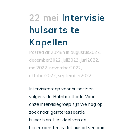
22 mei
Intervisie
huisarts te
Kapellen
Posted at 20:48h
in
augustus2022
,
december2022
,
juli2022
,
juni2022
,
mei2022
,
november2022
,
oktober2022
,
september2022
Intervisiegroep voor huisartsen
volgens de Balintmethode Voor
onze intervisiegroep zijn we nog op
zoek naar geïnteresseerde
huisartsen. Het doel van de
bijeenkomsten is dat huisartsen aan